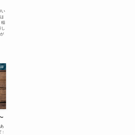
づい
日は
 稲
行し
ちが
記録
〜
もあ
ぼ：