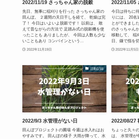
2022/11/19 さっちゃん家の脱穀
2022/11
先日、無事に稲刈りを行った さっちゃん家の
今日は待ちに待
田んぼ。 ２週間の天日干しを経て、 乾燥は完
りには、 20
了！ 今日はいよいよ脱穀です！ 以前は、 敢
とができました
えて昔ながらの方法で 足踏み式の脱穀機を使
のさっちゃんか
ったことも ありましたが、 今回は人数も少な
移動して、 稲
いこともあり コンバインという...
日、鎌で指を切っ
2022年11月19日
2022年11月5日
活動記録
2022/9/3 水管理がない日
2022/08/
田んぼプロジェクトの圃場 今週は水入れはお
ちょっと久々の
やすみです。 田んぼの様子 大雨が降って、水
は、 水管理が