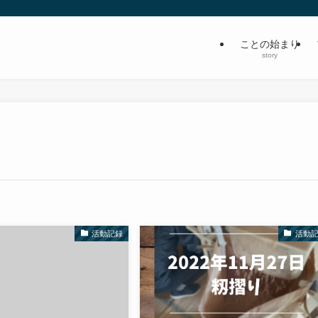
ことの始まり
story
活動記録
活動