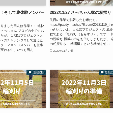
！！そして農体験メンバー
2022/11/27 さっちゃん家の籾摺り
先日の作業で脱穀したお米たち。
https://paddy.mashup76.com/20221119_thr
りました田んぼ作業！！ 軽快
ing/ いよいよ、田んぼプロジェクトの 最
さっちゃん ブログの中でもお
程である 「籾摺り（もみすり）」です！ 
したが、１期はプロジェクトと
の脱穀も 機械の力をお借りしましたが、 
りへのチャレンジそして迎えた
の籾摺りも 「籾摺機」という機械を使い...
ェクト２０２３メンバーも仕事
変わる中、いつも田ん...
2022年11月27日
活動記録
活動