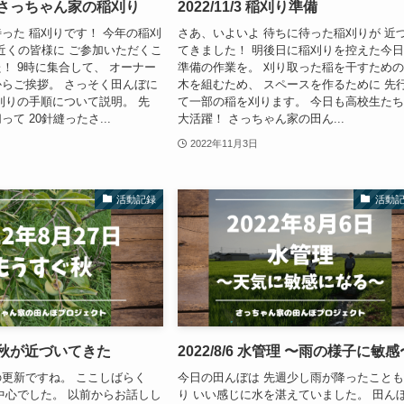
/05 さっちゃん家の稲刈り
2022/11/3 稲刈り準備
った 稲刈りです！ 今年の稲刈
さあ、いよいよ 待ちに待った稲刈りが 近
名近くの皆様に ご参加いただくこ
てきました！ 明後日に稲刈りを控えた今
！ 9時に集合して、 オーナー
準備の作業を。 刈り取った稲を干すための
らご挨拶。 さっそく田んぼに
木を組むため、 スペースを作るために 先
刈りの手順について説明。 先
て一部の稲を刈ります。 今日も高校生た
て 20針縫ったさ...
大活躍！ さっちゃん家の田ん...
2022年11月3日
活動記録
活動
27 秋が近づいてきた
2022/8/6 水管理 〜雨の様子に敏感
更新ですね。 ここしばらく
今日の田んぼは 先週少し雨が降ったこと
中心でした。 以前からお話しし
り いい感じに水を湛えていました。 田ん