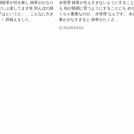
期除草が功を奏し 雑草がかなり
水管理 雑草が生えすぎないようにするこ
だいぶ楽してます笑 田んぼの様
も 稲が順調に育つようにすることにも め
子はというと、、 こんなに大き
くちゃ重要なのが、 水管理 なんです。 水
 田植えをした...
量が少なすぎると 雑草がたくさ...
2022年8月6日