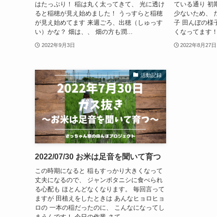
はたっぷり！ 稲は丸く太ってきて、 光に透け
ている通り 初
ると稲穂が見え始めました！ うっすらと稲穂
少ないため、 
が見え始めてます 来週ごろ、出穂（しゅっす
子 田んぼの様
い）かな？ 畑は、、 畑の方も潤...
くなってます！！
2022年9月3日
2022年8月27日
活動記録
2022/07/30 お米は足音を聞いて育つ
この時期になると 稲もすっかり大きくなって
丈夫になるので、 ジャンボタニシに食べられ
る心配も ほとんどなくなります。 毎回言って
ますが 田植えをしたときは あんなヒョロヒョ
ロの 一本の稲だったのに、 こんなになってし
まうんです！ 今日の作業 さて...