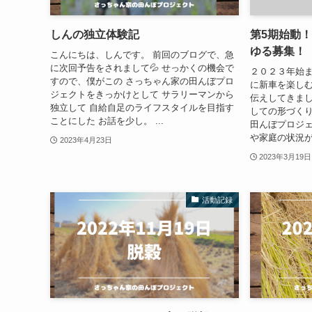
しんの独立体験記
第5期始動
ゆる募集！
こんにちは、しんです。 前回のブログで、急
に次回予告をされまして💦 せっかくの機会で
２０２３年始ま
すので、僕がこの さっちゃん家の田んぼプロ
に新車を楽しむ
ジェクトをきっかけとして サラリーマンから
伝えしてきま
独立して 自給自足のライフスタイルを目指す
しての形づく
ことにした お話を少し。 ...
田んぼプロジ
や家庭の状況が
2023年4月23日
2023年3月19日
活動記録