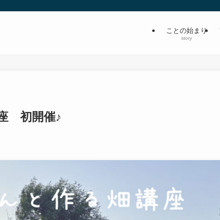
ことの始まり
story
座 初開催♪